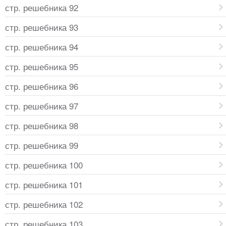
стр. решебника 92
стр. решебника 93
стр. решебника 94
стр. решебника 95
стр. решебника 96
стр. решебника 97
стр. решебника 98
стр. решебника 99
стр. решебника 100
стр. решебника 101
стр. решебника 102
стр. решебника 103