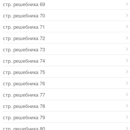
стр. решебника 69
стр. решебника 70
стр. решебника 71
стр. решебника 72
стр. решебника 73
стр. решебника 74
стр. решебника 75
стр. решебника 76
стр. решебника 77
стр. решебника 78
стр. решебника 79
стр. решебника 80