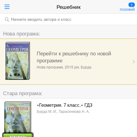
1
Решебник
похожий
Начните вводить автора и класс
Нова програма:
Перейти к решебнику по новой
программе
Нова програма. 2015 рік. Бурда
Стара програма:
«Геометрия. 7 класс.» ГДЗ
Бурда М. И., Тарасенкова Н. А.