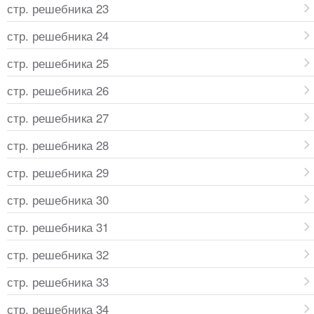
стр. решебника 23
стр. решебника 24
стр. решебника 25
стр. решебника 26
стр. решебника 27
стр. решебника 28
стр. решебника 29
стр. решебника 30
стр. решебника 31
стр. решебника 32
стр. решебника 33
стр. решебника 34