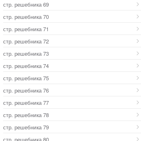
стр. решебника 69
стр. решебника 70
стр. решебника 71
стр. решебника 72
стр. решебника 73
стр. решебника 74
стр. решебника 75
стр. решебника 76
стр. решебника 77
стр. решебника 78
стр. решебника 79
стр. решебника 80