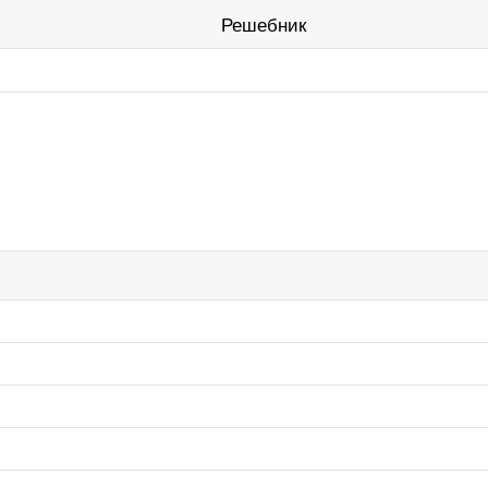
Решебник