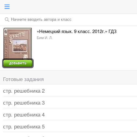
Начните вводить автора и класс
«Немецкий язык. 9 класс. 2012г.» ГДЗ
Бим И. Л.
Готовые задания
стр. решебника 2
стр. решебника 3
стр. решебника 4
стр. решебника 5