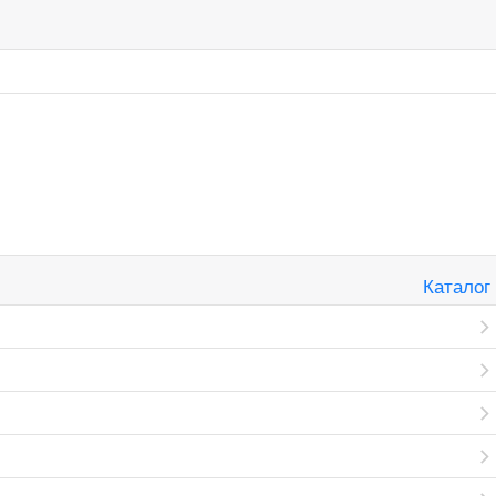
Каталог