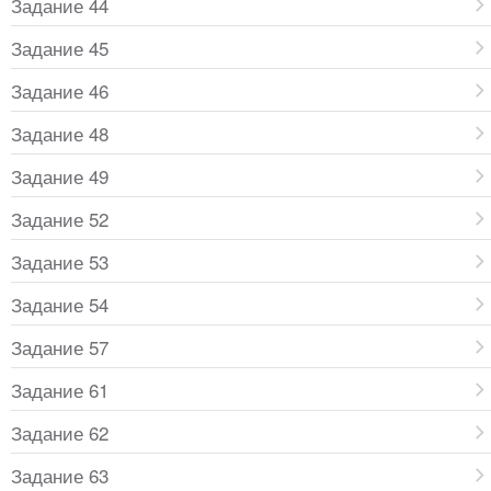
Задание 44
Задание 45
Задание 46
Задание 48
Задание 49
Задание 52
Задание 53
Задание 54
Задание 57
Задание 61
Задание 62
Задание 63