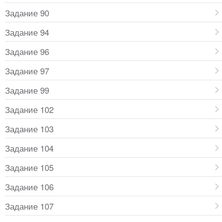
Задание 90
Задание 94
Задание 96
Задание 97
Задание 99
Задание 102
Задание 103
Задание 104
Задание 105
Задание 106
Задание 107