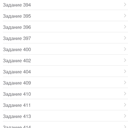
Задание 394
Задание 395
Задание 396
Задание 397
Задание 400
Задание 402
Задание 404
Задание 409
Задание 410
Задание 411
Задание 413
Задание 414