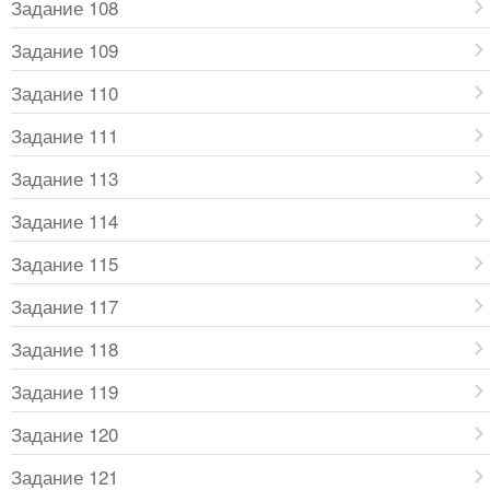
Задание 108
Задание 109
Задание 110
Задание 111
Задание 113
Задание 114
Задание 115
Задание 117
Задание 118
Задание 119
Задание 120
Задание 121