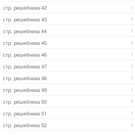
стр. решебника 42
стр. решебника 43
стр. решебника 44
стр. решебника 45
стр. решебника 46
стр. решебника 47
стр. решебника 48
стр. решебника 49
стр. решебника 50
стр. решебника 51
стр. решебника 52