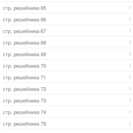
стр. решебника 65
стр. решебника 66
стр. решебника 67
стр. решебника 68
стр. решебника 69
стр. решебника 70
стр. решебника 71
стр. решебника 72
стр. решебника 73
стр. решебника 74
стр. решебника 75