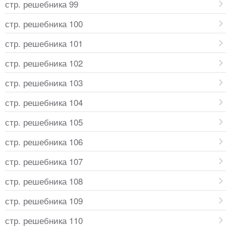
стр. решебника 99
стр. решебника 100
стр. решебника 101
стр. решебника 102
стр. решебника 103
стр. решебника 104
стр. решебника 105
стр. решебника 106
стр. решебника 107
стр. решебника 108
стр. решебника 109
стр. решебника 110