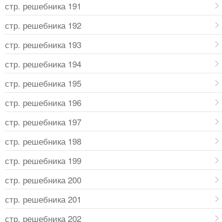
стр. решебника 191
стр. решебника 192
стр. решебника 193
стр. решебника 194
стр. решебника 195
стр. решебника 196
стр. решебника 197
стр. решебника 198
стр. решебника 199
стр. решебника 200
стр. решебника 201
стр. решебника 202