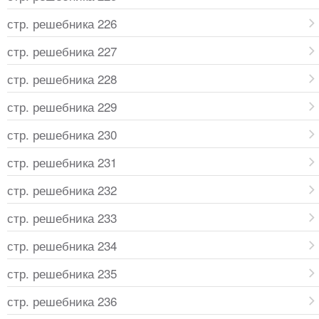
стр. решебника 226
стр. решебника 227
стр. решебника 228
стр. решебника 229
стр. решебника 230
стр. решебника 231
стр. решебника 232
стр. решебника 233
стр. решебника 234
стр. решебника 235
стр. решебника 236