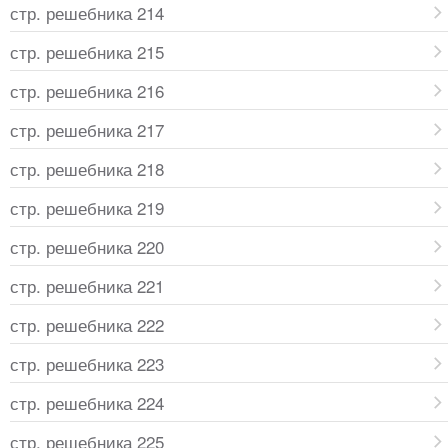
стр. решебника 214
стр. решебника 215
стр. решебника 216
стр. решебника 217
стр. решебника 218
стр. решебника 219
стр. решебника 220
стр. решебника 221
стр. решебника 222
стр. решебника 223
стр. решебника 224
стр. решебника 225