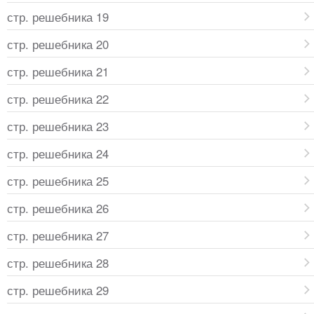
стр. решебника 19
стр. решебника 20
стр. решебника 21
стр. решебника 22
стр. решебника 23
стр. решебника 24
стр. решебника 25
стр. решебника 26
стр. решебника 27
стр. решебника 28
стр. решебника 29