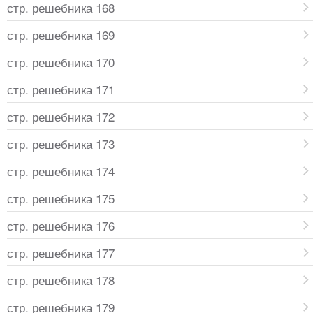
стр. решебника 168
стр. решебника 169
стр. решебника 170
стр. решебника 171
стр. решебника 172
стр. решебника 173
стр. решебника 174
стр. решебника 175
стр. решебника 176
стр. решебника 177
стр. решебника 178
стр. решебника 179