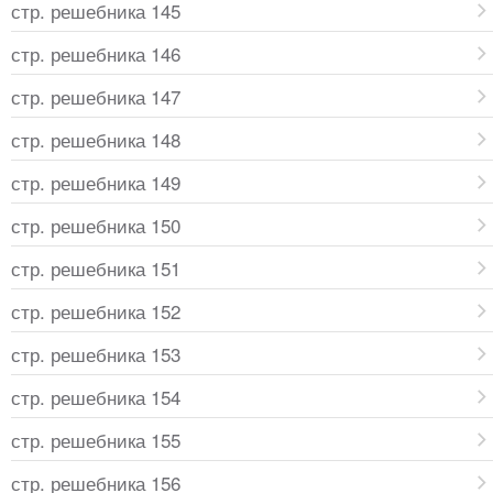
стр. решебника 145
стр. решебника 146
стр. решебника 147
стр. решебника 148
стр. решебника 149
стр. решебника 150
стр. решебника 151
стр. решебника 152
стр. решебника 153
стр. решебника 154
стр. решебника 155
стр. решебника 156