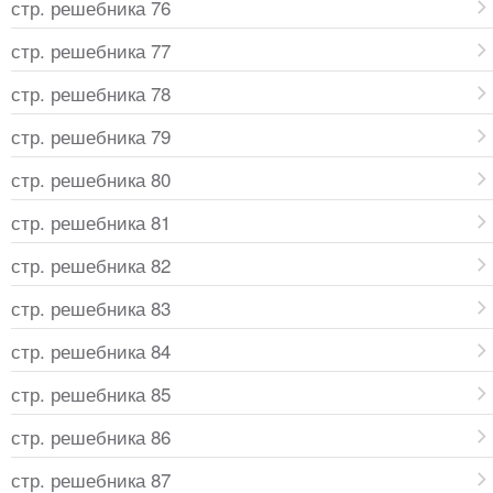
стр. решебника 76
стр. решебника 77
стр. решебника 78
стр. решебника 79
стр. решебника 80
стр. решебника 81
стр. решебника 82
стр. решебника 83
стр. решебника 84
стр. решебника 85
стр. решебника 86
стр. решебника 87