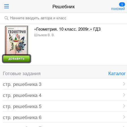
1
Решебник
похожий
Начните вводить автора и класс
«Геометрия. 10 класс. 2009г.» ГДЗ
Шлыков В. В.
Готовые задания
Каталог
стр. решебника 3
стр. решебника 4
стр. решебника 5
стр. решебника 6