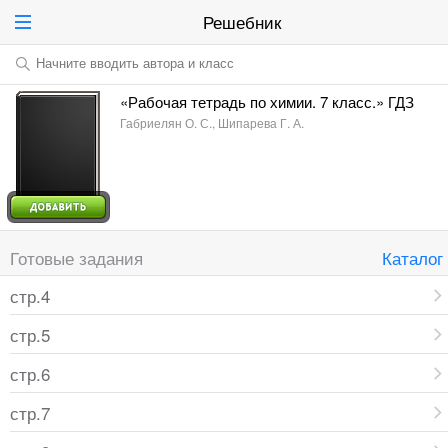
Решебник
Начните вводить автора и класс
«Рабочая тетрадь по химии. 7 класс.» ГДЗ
Габриелян О. С., Шипарева Г. А.
Готовые задания
Каталог
стр.4
стр.5
стр.6
стр.7