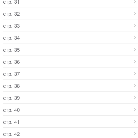
стр. 31
стр. 32
стр. 33
стр. 34
стр. 35
стр. 36
стр. 37
стр. 38
стр. 39
стр. 40
стр. 41
стр. 42