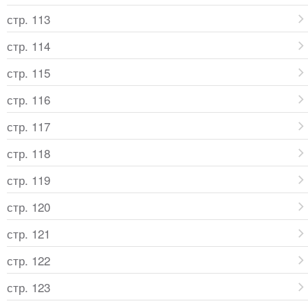
стр. 113
стр. 114
стр. 115
стр. 116
стр. 117
стр. 118
стр. 119
стр. 120
стр. 121
стр. 122
стр. 123