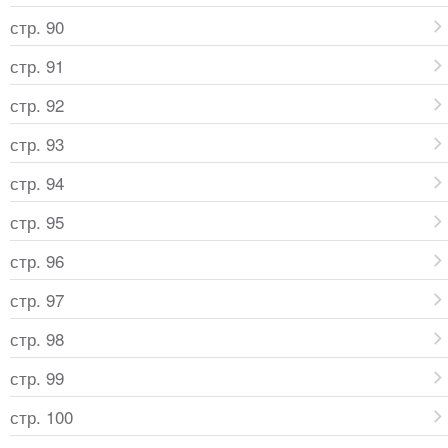
стр. 90
стр. 91
стр. 92
стр. 93
стр. 94
стр. 95
стр. 96
стр. 97
стр. 98
стр. 99
стр. 100