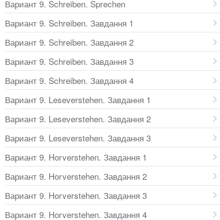
Вариант 9. Schreiben. Sprechen
Вариант 9. Schreiben. Завдання 1
Вариант 9. Schreiben. Завдання 2
Вариант 9. Schreiben. Завдання 3
Вариант 9. Schreiben. Завдання 4
Вариант 9. Leseverstehen. Завдання 1
Вариант 9. Leseverstehen. Завдання 2
Вариант 9. Leseverstehen. Завдання 3
Вариант 9. Horverstehen. Завдання 1
Вариант 9. Horverstehen. Завдання 2
Вариант 9. Horverstehen. Завдання 3
Вариант 9. Horverstehen. Завдання 4