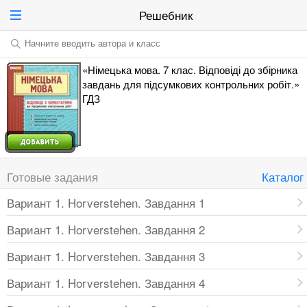
Решебник
Начните вводить автора и класс
«Німецька мова. 7 клас. Відповіді до збірника
завдань для підсумкових контрольних робіт.»
ГДЗ
Готовые задания
Каталог
Вариант 1. Horverstehen. Завдання 1
Вариант 1. Horverstehen. Завдання 2
Вариант 1. Horverstehen. Завдання 3
Вариант 1. Horverstehen. Завдання 4