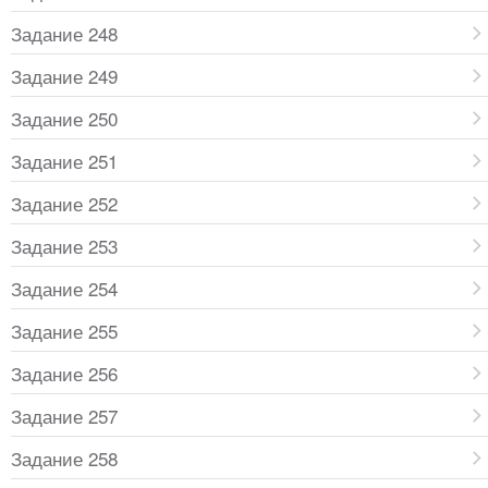
Задание 248
Задание 249
Задание 250
Задание 251
Задание 252
Задание 253
Задание 254
Задание 255
Задание 256
Задание 257
Задание 258