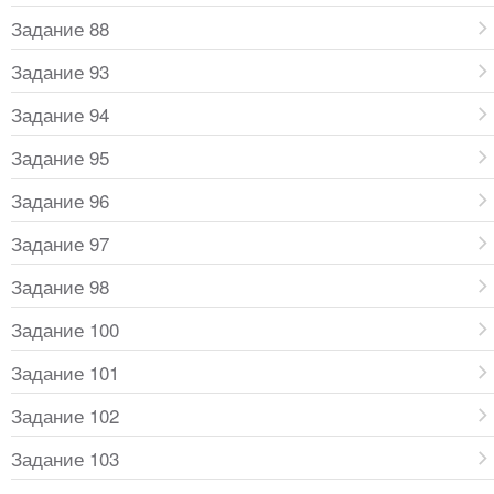
Задание 88
Задание 93
Задание 94
Задание 95
Задание 96
Задание 97
Задание 98
Задание 100
Задание 101
Задание 102
Задание 103