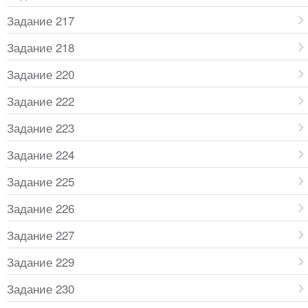
Задание 217
Задание 218
Задание 220
Задание 222
Задание 223
Задание 224
Задание 225
Задание 226
Задание 227
Задание 229
Задание 230