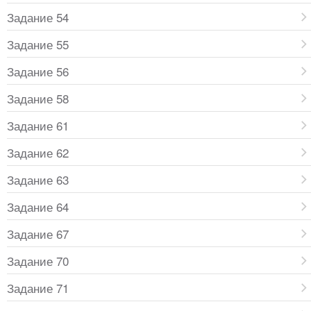
Задание 54
Задание 55
Задание 56
Задание 58
Задание 61
Задание 62
Задание 63
Задание 64
Задание 67
Задание 70
Задание 71