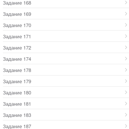
Задание 168
Задание 169
Задание 170
Задание 171
Задание 172
Задание 174
Задание 178
Задание 179
Задание 180
Задание 181
Задание 183
Задание 187