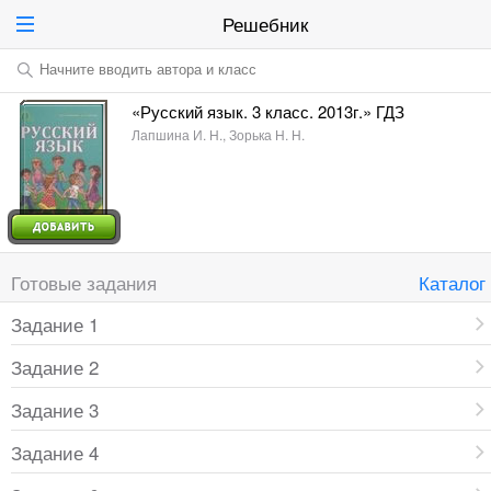
Решебник
Начните вводить автора и класс
«Русский язык. 3 класс. 2013г.» ГДЗ
Лапшина И. Н., Зорька Н. Н.
Готовые задания
Каталог
Задание 1
Задание 2
Задание 3
Задание 4