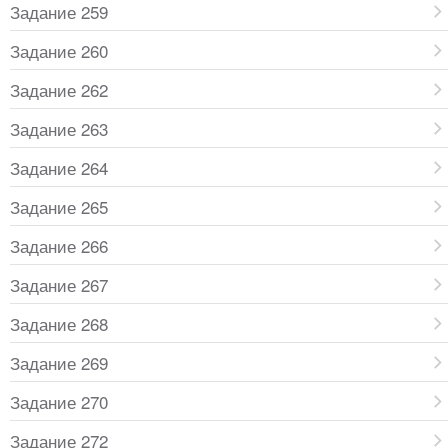
Задание 259
Задание 260
Задание 262
Задание 263
Задание 264
Задание 265
Задание 266
Задание 267
Задание 268
Задание 269
Задание 270
Задание 272