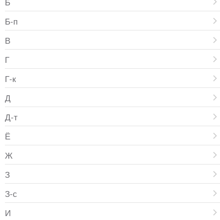
Б
Б-п
В
Г
Г-к
Д
Д-т
Ё
Ж
З
З-с
И