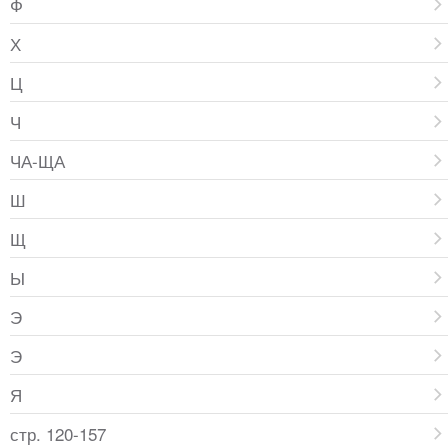
Ф
Х
Ц
Ч
ЧА-ЩА
Ш
Щ
Ы
Э
Э
Я
стр. 120-157