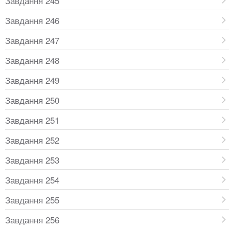
Завдання 245
Завдання 246
Завдання 247
Завдання 248
Завдання 249
Завдання 250
Завдання 251
Завдання 252
Завдання 253
Завдання 254
Завдання 255
Завдання 256