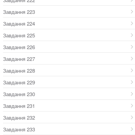
Завдання 223
Завдання 224
Завдання 225
Завдання 226
Завдання 227
Завдання 228
Завдання 229
Завдання 230
Завдання 231
Завдання 232
Завдання 233