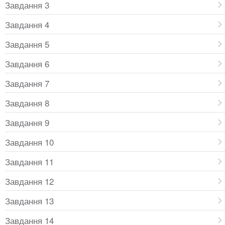
Завдання 3
Завдання 4
Завдання 5
Завдання 6
Завдання 7
Завдання 8
Завдання 9
Завдання 10
Завдання 11
Завдання 12
Завдання 13
Завдання 14