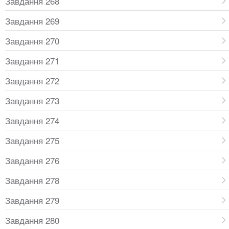
Завдання 268
Завдання 269
Завдання 270
Завдання 271
Завдання 272
Завдання 273
Завдання 274
Завдання 275
Завдання 276
Завдання 278
Завдання 279
Завдання 280