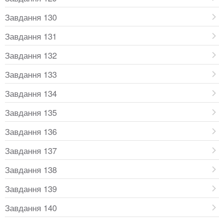
Завдання 130
Завдання 131
Завдання 132
Завдання 133
Завдання 134
Завдання 135
Завдання 136
Завдання 137
Завдання 138
Завдання 139
Завдання 140