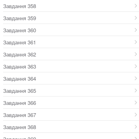
Завдання 358
Завдання 359
Завдання 360
Завдання 361
Завдання 362
Завдання 363
Завдання 364
Завдання 365
Завдання 366
Завдання 367
Завдання 368
Завдання 369