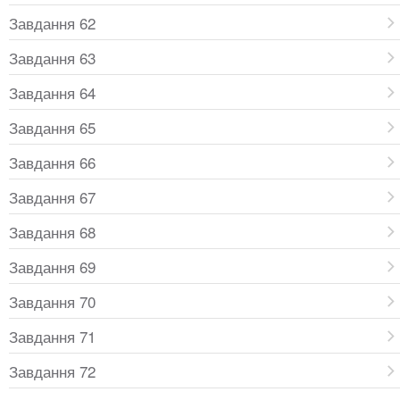
Завдання 62
Завдання 63
Завдання 64
Завдання 65
Завдання 66
Завдання 67
Завдання 68
Завдання 69
Завдання 70
Завдання 71
Завдання 72