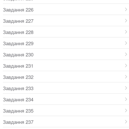
Завдання 226
Завдання 227
Завдання 228
Завдання 229
Завдання 230
Завдання 231
Завдання 232
Завдання 233
Завдання 234
Завдання 235
Завдання 237