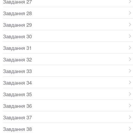
Завдання 27
Завдання 28
Завдання 29
Завдання 30
Завдання 31
Завдання 32
Завдання 33
Завдання 34
Завдання 35
Завдання 36
Завдання 37
Завдання 38