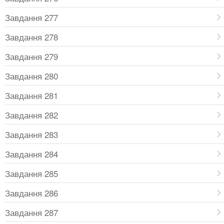
Завдання 277
Завдання 278
Завдання 279
Завдання 280
Завдання 281
Завдання 282
Завдання 283
Завдання 284
Завдання 285
Завдання 286
Завдання 287