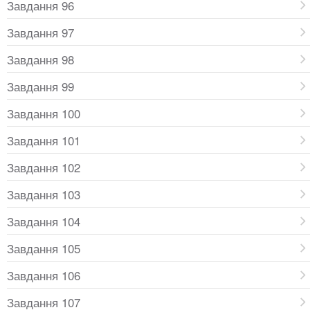
Завдання 96
Завдання 97
Завдання 98
Завдання 99
Завдання 100
Завдання 101
Завдання 102
Завдання 103
Завдання 104
Завдання 105
Завдання 106
Завдання 107