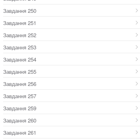
Завдання 250
Завдання 251
Завдання 252
Завдання 253
Завдання 254
Завдання 255
Завдання 256
Завдання 257
Завдання 259
Завдання 260
Завдання 261