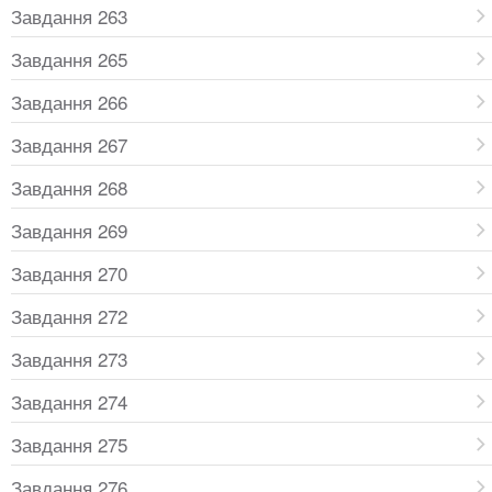
Завдання 263
Завдання 265
Завдання 266
Завдання 267
Завдання 268
Завдання 269
Завдання 270
Завдання 272
Завдання 273
Завдання 274
Завдання 275
Завдання 276