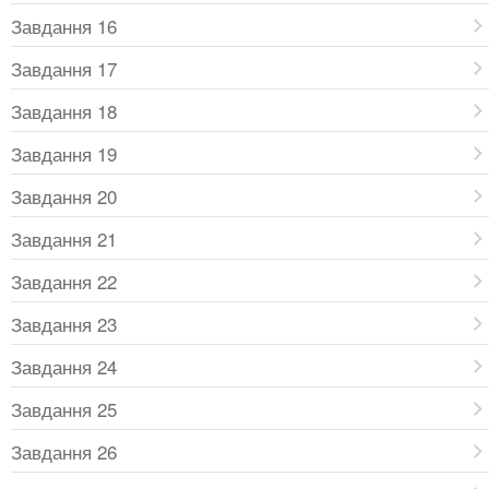
Завдання 16
Завдання 17
Завдання 18
Завдання 19
Завдання 20
Завдання 21
Завдання 22
Завдання 23
Завдання 24
Завдання 25
Завдання 26