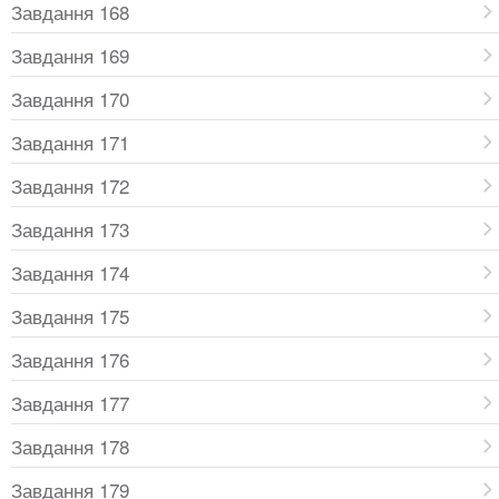
Завдання 168
Завдання 169
Завдання 170
Завдання 171
Завдання 172
Завдання 173
Завдання 174
Завдання 175
Завдання 176
Завдання 177
Завдання 178
Завдання 179