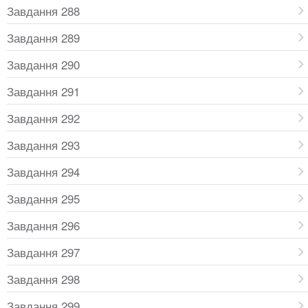
Завдання 288
Завдання 289
Завдання 290
Завдання 291
Завдання 292
Завдання 293
Завдання 294
Завдання 295
Завдання 296
Завдання 297
Завдання 298
Завдання 299