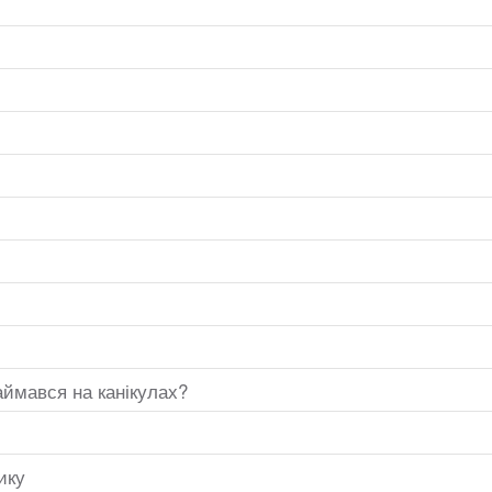
займався на канікулах?
ику