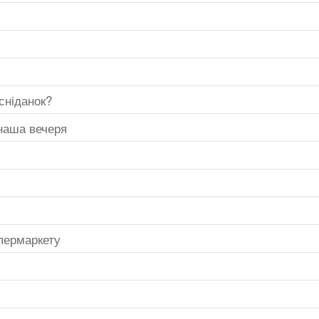
сніданок?
 наша вечеря
упермаркету