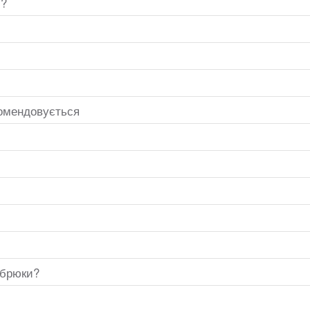
и?
екомендовується
 брюки?