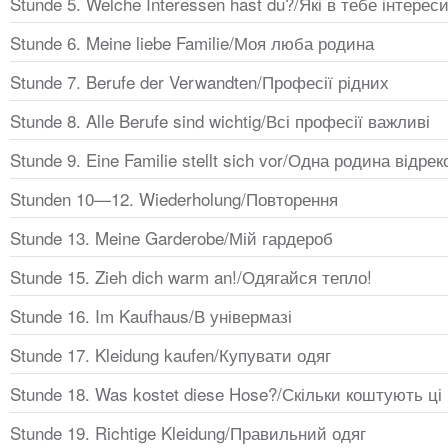
Stunde 5. Welche Interessen hast du?/Які в тебе інтерес
Stunde 6. Meine liebe Familie/Моя люба родина
Stunde 7. Berufe der Verwandten/Професії рідних
Stunde 8. Alle Berufe sind wichtig/Всі професії важливі
Stunde 9. Eine Familie stellt sich vor/Одна родина відр
Stunden 10—12. Wiederholung/Повторення
Stunde 13. Meine Garderobe/Мій гардероб
Stunde 15. Zieh dich warm an!/Одягайся тепло!
Stunde 16. Im Kaufhaus/В універмазі
Stunde 17. Kleidung kaufen/Купувати одяг
Stunde 18. Was kostet diese Hose?/Скільки коштують ці
Stunde 19. Richtige Kleidung/Правильний одяг