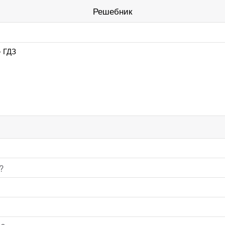
Решебник
» ГДЗ
?