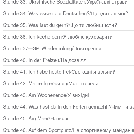
Stunde 33. Ukrainische Spezialitaten/Українські страви
Stunde 34. Was essen die Deutschen?/Що їдять німці?
Stunde 35. Was isst du gern?/Що ти любиш їсти?
Stunde 36. Ich koche gern/Я люблю куховарити
Stunden 37—39. Wiederholung/Повторення
Stunde 40. In der Freizeit/На дозвіллі
Stunde 41. Ich habe heute frei/Сьогодні я вільний
Stunde 42. Meine Interessen/Мої інтереси
Stunde 43. Am Wochenende/У вихідні
Stunde 44. Was hast du in den Ferien gemacht?/Чим ти 
Stunde 45. Am Meer/На морі
Stunde 46. Auf dem Sportplatz/На спортивному майданч