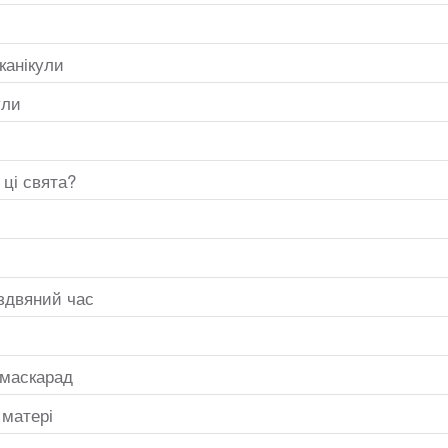
канікули
ули
 ці свята?
іздвяний час
 маскарад
 матері