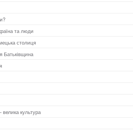
ти?
країна та люди
німецька столиця
оя Батьківщина
я
— велика культура