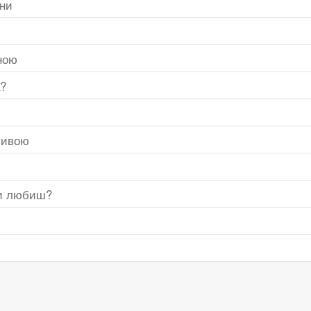
їни
мною
а?
хливою
 ти любиш?