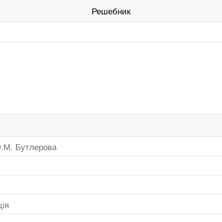
Решебник
 О.М. Бутлерова
ція