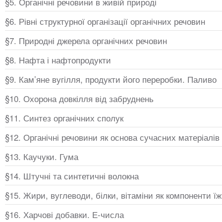
§5. Органічні речовини в живій природі
§6. Рівні структурної організації органічних речовин
§7. Природні джерела органічних речовин
§8. Нафта і нафтопродукти
§9. Кам’яне вугілля, продукти його переробки. Паливо
§10. Охорона довкілля від забруднень
§11. Синтез органічних сполук
§12. Органічні речовини як основа сучасних матеріалів
§13. Каучуки. Гума
§14. Штучні та синтетичні волокна
§15. Жири, вуглеводи, білки, вітаміни як компоненти їж
§16. Харчові добавки. Е-числа