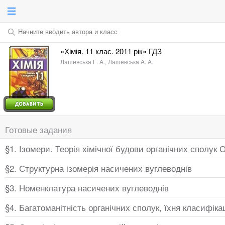
Начните вводить автора и класс
«Хімія. 11 клас. 2011 рік» ГДЗ
Лашевська Г. А., Лашевська А. А.
Готовые задания
§1. Ізомери. Теорія хімічної будови органічних сполук
§2. Структурна ізомерія насичених вуглеводнів
§3. Номенклатура насичених вуглеводнів
§4. Багатоманітність органічних сполук, їхня класифіка