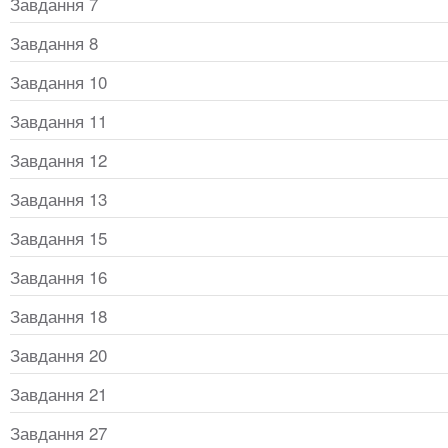
Завдання 7
Завдання 8
Завдання 10
Завдання 11
Завдання 12
Завдання 13
Завдання 15
Завдання 16
Завдання 18
Завдання 20
Завдання 21
Завдання 27