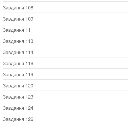
Завдання 108
Завдання 109
Завдання 111
Завдання 113
Завдання 114
Завдання 116
Завдання 119
Завдання 120
Завдання 123
Завдання 124
Завдання 126