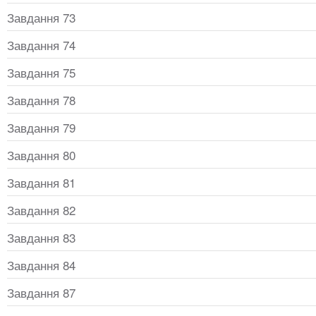
Завдання 73
Завдання 74
Завдання 75
Завдання 78
Завдання 79
Завдання 80
Завдання 81
Завдання 82
Завдання 83
Завдання 84
Завдання 87