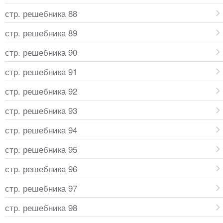
стр. решебника 88
стр. решебника 89
стр. решебника 90
стр. решебника 91
стр. решебника 92
стр. решебника 93
стр. решебника 94
стр. решебника 95
стр. решебника 96
стр. решебника 97
стр. решебника 98