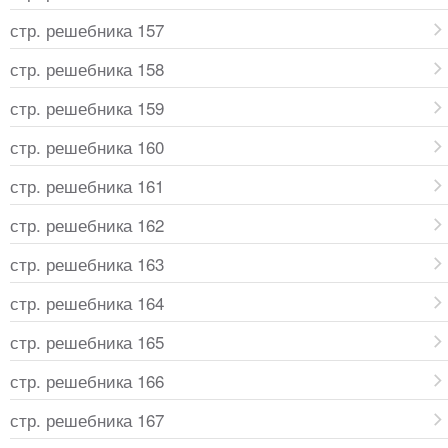
стр. решебника 157
стр. решебника 158
стр. решебника 159
стр. решебника 160
стр. решебника 161
стр. решебника 162
стр. решебника 163
стр. решебника 164
стр. решебника 165
стр. решебника 166
стр. решебника 167