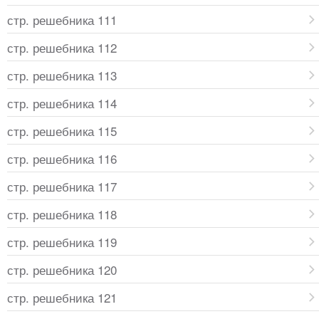
стр. решебника 111
стр. решебника 112
стр. решебника 113
стр. решебника 114
стр. решебника 115
стр. решебника 116
стр. решебника 117
стр. решебника 118
стр. решебника 119
стр. решебника 120
стр. решебника 121