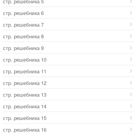
стр. решебника 5
стр. решебника 6
стр. решебника 7
стр. решебника 8
стр. решебника 9
стр. решебника 10
стр. решебника 11
стр. решебника 12
стр. решебника 13
стр. решебника 14
стр. решебника 15
стр. решебника 16