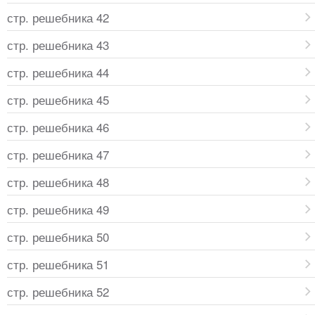
стр. решебника 42
стр. решебника 43
стр. решебника 44
стр. решебника 45
стр. решебника 46
стр. решебника 47
стр. решебника 48
стр. решебника 49
стр. решебника 50
стр. решебника 51
стр. решебника 52