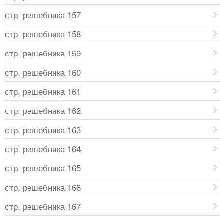
стр. решебника 157
стр. решебника 158
стр. решебника 159
стр. решебника 160
стр. решебника 161
стр. решебника 162
стр. решебника 163
стр. решебника 164
стр. решебника 165
стр. решебника 166
стр. решебника 167