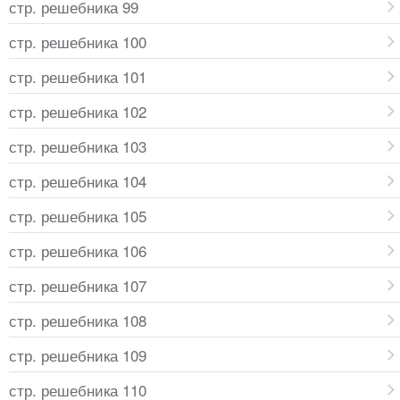
стр. решебника 99
стр. решебника 100
стр. решебника 101
стр. решебника 102
стр. решебника 103
стр. решебника 104
стр. решебника 105
стр. решебника 106
стр. решебника 107
стр. решебника 108
стр. решебника 109
стр. решебника 110