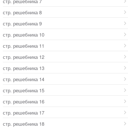
стр. решебника 7
стр. решебника 8
стр. решебника 9
стр. решебника 10
стр. решебника 11
стр. решебника 12
стр. решебника 13
стр. решебника 14
стр. решебника 15
стр. решебника 16
стр. решебника 17
стр. решебника 18