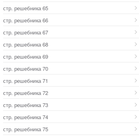
стр. решебника 65
стр. решебника 66
стр. решебника 67
стр. решебника 68
стр. решебника 69
стр. решебника 70
стр. решебника 71
стр. решебника 72
стр. решебника 73
стр. решебника 74
стр. решебника 75