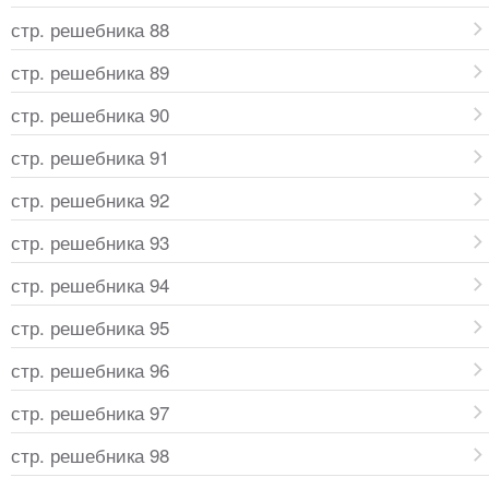
стр. решебника 88
стр. решебника 89
стр. решебника 90
стр. решебника 91
стр. решебника 92
стр. решебника 93
стр. решебника 94
стр. решебника 95
стр. решебника 96
стр. решебника 97
стр. решебника 98