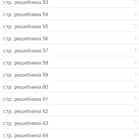
стр. решебника 53
стр. решебника 54
стр. решебника 55
стр. решебника 56
стр. решебника 57
стр. решебника 58
стр. решебника 59
стр. решебника 60
стр. решебника 61
стр. решебника 62
стр. решебника 63
стр. решебника 64