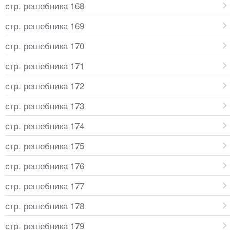
стр. решебника 168
стр. решебника 169
стр. решебника 170
стр. решебника 171
стр. решебника 172
стр. решебника 173
стр. решебника 174
стр. решебника 175
стр. решебника 176
стр. решебника 177
стр. решебника 178
стр. решебника 179