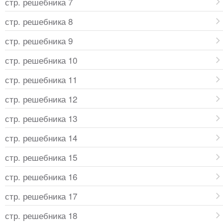
стр. решебника 7
стр. решебника 8
стр. решебника 9
стр. решебника 10
стр. решебника 11
стр. решебника 12
стр. решебника 13
стр. решебника 14
стр. решебника 15
стр. решебника 16
стр. решебника 17
стр. решебника 18