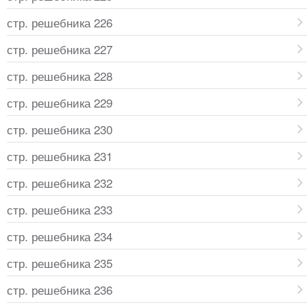
стр. решебника 226
стр. решебника 227
стр. решебника 228
стр. решебника 229
стр. решебника 230
стр. решебника 231
стр. решебника 232
стр. решебника 233
стр. решебника 234
стр. решебника 235
стр. решебника 236