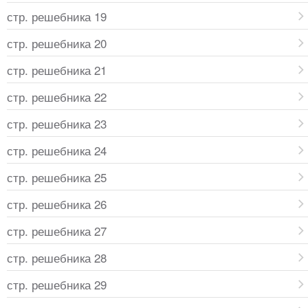
стр. решебника 19
стр. решебника 20
стр. решебника 21
стр. решебника 22
стр. решебника 23
стр. решебника 24
стр. решебника 25
стр. решебника 26
стр. решебника 27
стр. решебника 28
стр. решебника 29