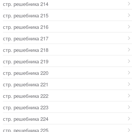
стр. решебника 214
стр. решебника 215
стр. решебника 216
стр. решебника 217
стр. решебника 218
стр. решебника 219
стр. решебника 220
стр. решебника 221
стр. решебника 222
стр. решебника 223
стр. решебника 224
стр. решебника 225