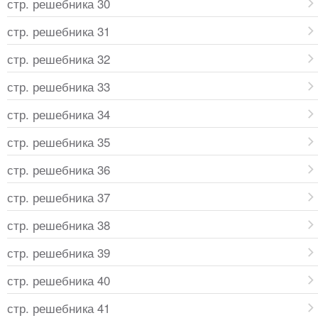
стр. решебника 30
стр. решебника 31
стр. решебника 32
стр. решебника 33
стр. решебника 34
стр. решебника 35
стр. решебника 36
стр. решебника 37
стр. решебника 38
стр. решебника 39
стр. решебника 40
стр. решебника 41