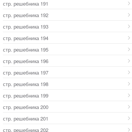
стр. решебника 191
стр. решебника 192
стр. решебника 193
стр. решебника 194
стр. решебника 195
стр. решебника 196
стр. решебника 197
стр. решебника 198
стр. решебника 199
стр. решебника 200
стр. решебника 201
стр. решебника 202