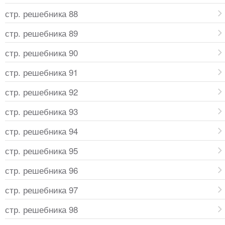
стр. решебника 88
стр. решебника 89
стр. решебника 90
стр. решебника 91
стр. решебника 92
стр. решебника 93
стр. решебника 94
стр. решебника 95
стр. решебника 96
стр. решебника 97
стр. решебника 98