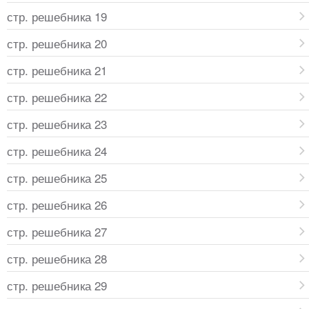
стр. решебника 19
стр. решебника 20
стр. решебника 21
стр. решебника 22
стр. решебника 23
стр. решебника 24
стр. решебника 25
стр. решебника 26
стр. решебника 27
стр. решебника 28
стр. решебника 29