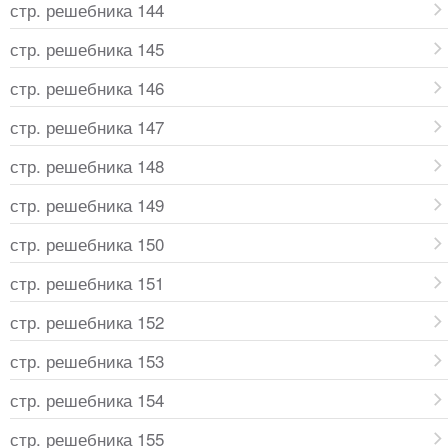
стр. решебника 144
стр. решебника 145
стр. решебника 146
стр. решебника 147
стр. решебника 148
стр. решебника 149
стр. решебника 150
стр. решебника 151
стр. решебника 152
стр. решебника 153
стр. решебника 154
стр. решебника 155