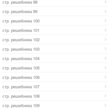
стр. решебника 98
стр. решебника 99
стр. решебника 100
стр. решебника 101
стр. решебника 102
стр. решебника 103
стр. решебника 104
стр. решебника 105
стр. решебника 106
стр. решебника 107
стр. решебника 108
стр. решебника 109