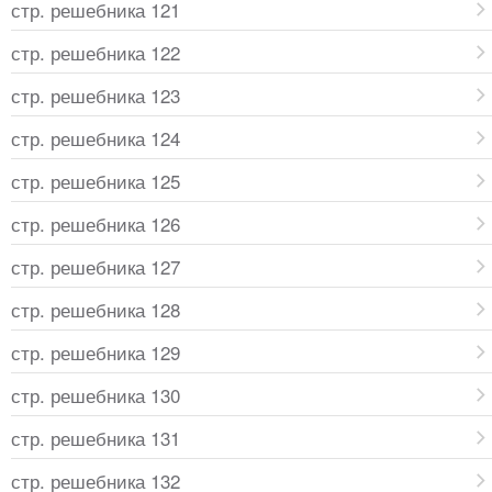
стр. решебника 121
стр. решебника 122
стр. решебника 123
стр. решебника 124
стр. решебника 125
стр. решебника 126
стр. решебника 127
стр. решебника 128
стр. решебника 129
стр. решебника 130
стр. решебника 131
стр. решебника 132