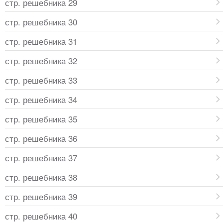
стр. решебника 29
стр. решебника 30
стр. решебника 31
стр. решебника 32
стр. решебника 33
стр. решебника 34
стр. решебника 35
стр. решебника 36
стр. решебника 37
стр. решебника 38
стр. решебника 39
стр. решебника 40