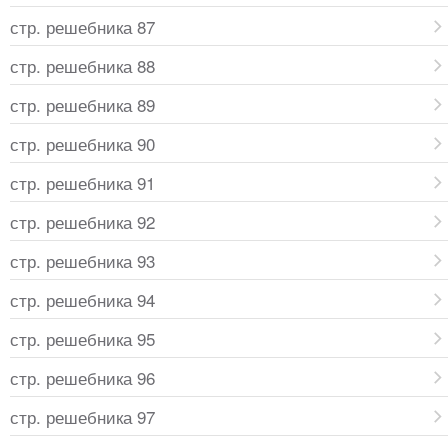
стр. решебника 87
стр. решебника 88
стр. решебника 89
стр. решебника 90
стр. решебника 91
стр. решебника 92
стр. решебника 93
стр. решебника 94
стр. решебника 95
стр. решебника 96
стр. решебника 97