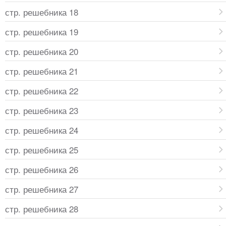
стр. решебника 18
стр. решебника 19
стр. решебника 20
стр. решебника 21
стр. решебника 22
стр. решебника 23
стр. решебника 24
стр. решебника 25
стр. решебника 26
стр. решебника 27
стр. решебника 28