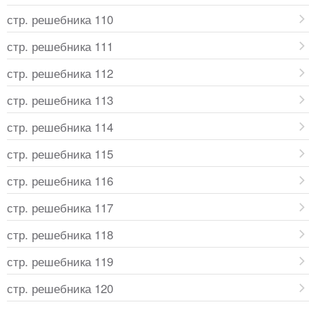
стр. решебника 110
стр. решебника 111
стр. решебника 112
стр. решебника 113
стр. решебника 114
стр. решебника 115
стр. решебника 116
стр. решебника 117
стр. решебника 118
стр. решебника 119
стр. решебника 120