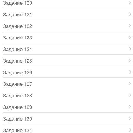
Задание 120
Задание 121
Задание 122
Задание 123
Задание 124
Задание 125
Задание 126
Задание 127
Задание 128
Задание 129
Задание 130
Задание 131