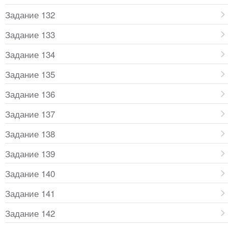
Задание 132
Задание 133
Задание 134
Задание 135
Задание 136
Задание 137
Задание 138
Задание 139
Задание 140
Задание 141
Задание 142