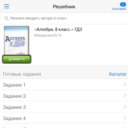
1
Решебник
похожий
Начните вводить автора и класс
«Алгебра. 8 класс.» ГДЗ
Макарычев Ю. Н.
Готовые задания
Каталог
Задание 1
Задание 2
Задание 3
Задание 4