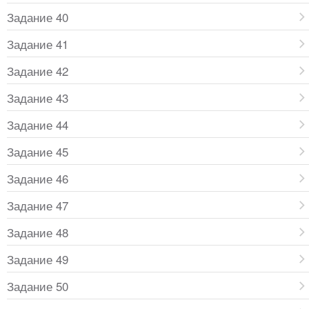
Задание 40
Задание 41
Задание 42
Задание 43
Задание 44
Задание 45
Задание 46
Задание 47
Задание 48
Задание 49
Задание 50