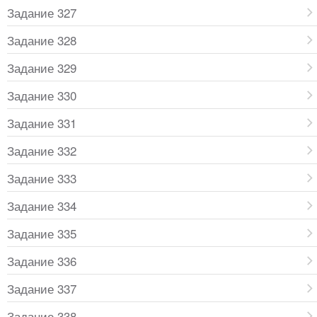
Задание 327
Задание 328
Задание 329
Задание 330
Задание 331
Задание 332
Задание 333
Задание 334
Задание 335
Задание 336
Задание 337
Задание 338