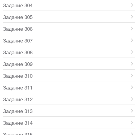
Задание 304
Задание 305
Задание 306
Задание 307
Задание 308
Задание 309
Задание 310
Задание 311
Задание 312
Задание 313
Задание 314
Задание 315