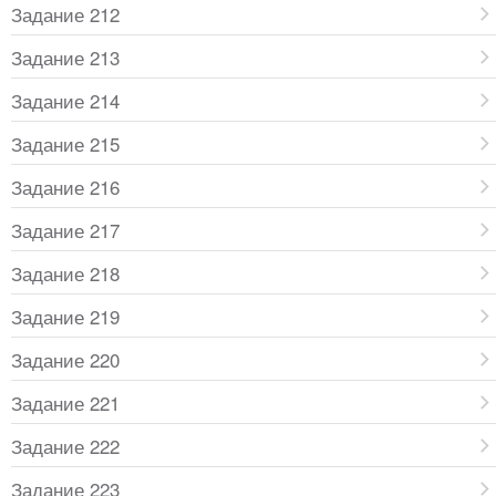
Задание 212
Задание 213
Задание 214
Задание 215
Задание 216
Задание 217
Задание 218
Задание 219
Задание 220
Задание 221
Задание 222
Задание 223