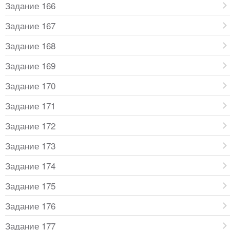
Задание 166
Задание 167
Задание 168
Задание 169
Задание 170
Задание 171
Задание 172
Задание 173
Задание 174
Задание 175
Задание 176
Задание 177