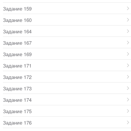
Задание 159
Задание 160
Задание 164
Задание 167
Задание 169
Задание 171
Задание 172
Задание 173
Задание 174
Задание 175
Задание 176