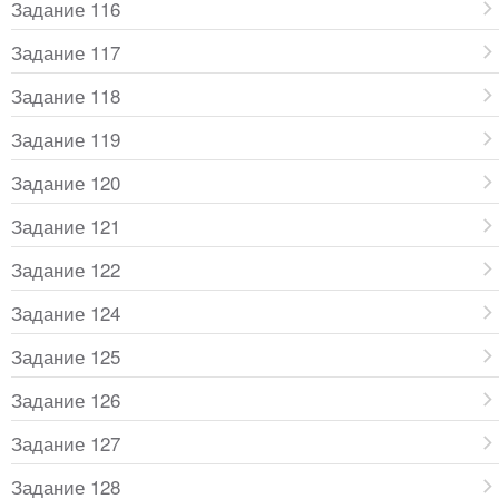
Задание 116
Задание 117
Задание 118
Задание 119
Задание 120
Задание 121
Задание 122
Задание 124
Задание 125
Задание 126
Задание 127
Задание 128