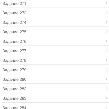
Задание 271
Задание 272
Задание 274
Задание 275
Задание 276
Задание 277
Задание 278
Задание 279
Задание 280
Задание 282
Задание 283
Задание 284