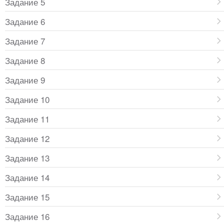
Задание 5
Задание 6
Задание 7
Задание 8
Задание 9
Задание 10
Задание 11
Задание 12
Задание 13
Задание 14
Задание 15
Задание 16