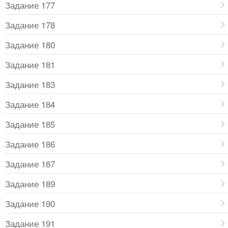
Задание 177
Задание 178
Задание 180
Задание 181
Задание 183
Задание 184
Задание 185
Задание 186
Задание 187
Задание 189
Задание 190
Задание 191