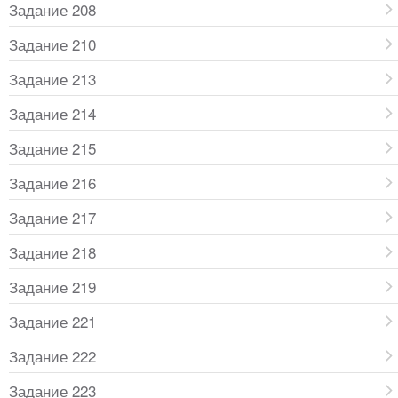
Задание 208
Задание 210
Задание 213
Задание 214
Задание 215
Задание 216
Задание 217
Задание 218
Задание 219
Задание 221
Задание 222
Задание 223