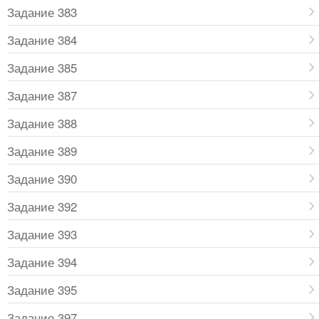
Задание 383
Задание 384
Задание 385
Задание 387
Задание 388
Задание 389
Задание 390
Задание 392
Задание 393
Задание 394
Задание 395
Задание 397