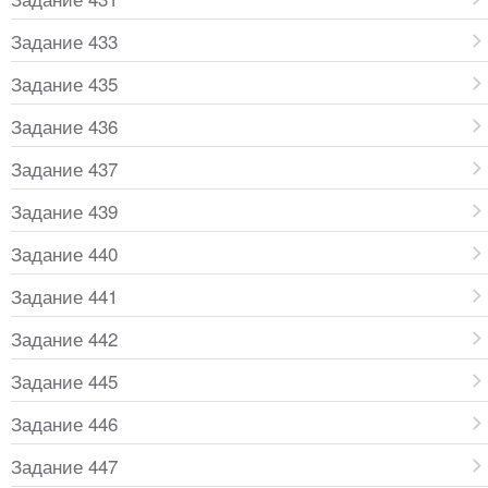
Задание 433
Задание 435
Задание 436
Задание 437
Задание 439
Задание 440
Задание 441
Задание 442
Задание 445
Задание 446
Задание 447