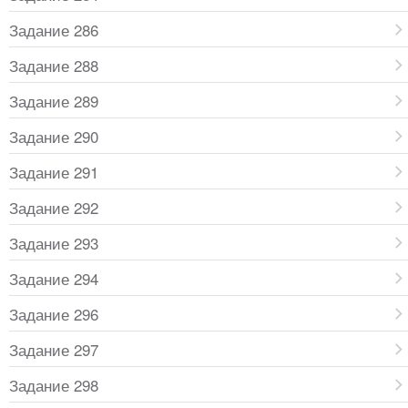
Задание 286
Задание 288
Задание 289
Задание 290
Задание 291
Задание 292
Задание 293
Задание 294
Задание 296
Задание 297
Задание 298