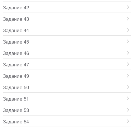
Задание 42
Задание 43
Задание 44
Задание 45
Задание 46
Задание 47
Задание 49
Задание 50
Задание 51
Задание 53
Задание 54