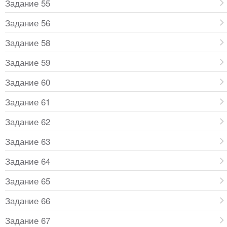
Задание 55
Задание 56
Задание 58
Задание 59
Задание 60
Задание 61
Задание 62
Задание 63
Задание 64
Задание 65
Задание 66
Задание 67