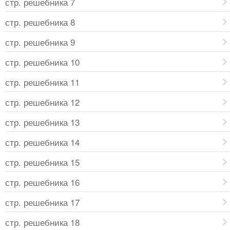
стр. решебника 7
стр. решебника 8
стр. решебника 9
стр. решебника 10
стр. решебника 11
стр. решебника 12
стр. решебника 13
стр. решебника 14
стр. решебника 15
стр. решебника 16
стр. решебника 17
стр. решебника 18