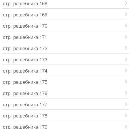
стр. решебника 168
стр. решебника 169
стр. решебника 170
стр. решебника 171
стр. решебника 172
стр. решебника 173
стр. решебника 174
стр. решебника 175
стр. решебника 176
стр. решебника 177
стр. решебника 178
стр. решебника 179