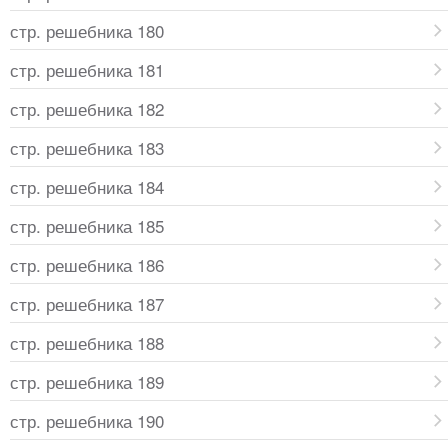
стр. решебника 180
стр. решебника 181
стр. решебника 182
стр. решебника 183
стр. решебника 184
стр. решебника 185
стр. решебника 186
стр. решебника 187
стр. решебника 188
стр. решебника 189
стр. решебника 190