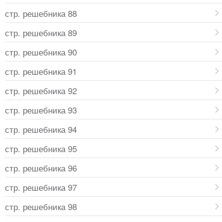
стр. решебника 88
стр. решебника 89
стр. решебника 90
стр. решебника 91
стр. решебника 92
стр. решебника 93
стр. решебника 94
стр. решебника 95
стр. решебника 96
стр. решебника 97
стр. решебника 98