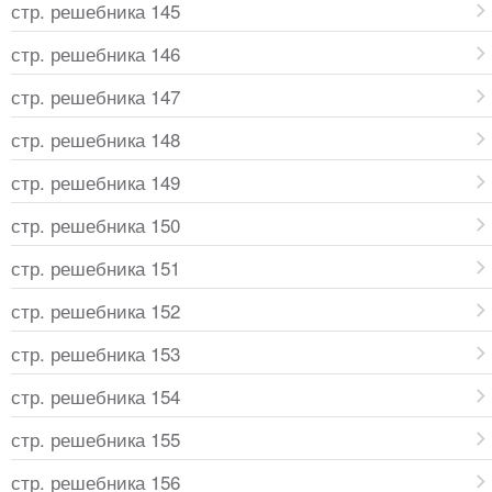
стр. решебника 145
стр. решебника 146
стр. решебника 147
стр. решебника 148
стр. решебника 149
стр. решебника 150
стр. решебника 151
стр. решебника 152
стр. решебника 153
стр. решебника 154
стр. решебника 155
стр. решебника 156