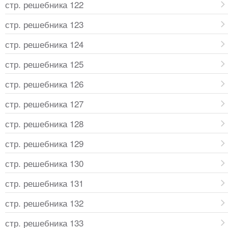
стр. решебника 122
стр. решебника 123
стр. решебника 124
стр. решебника 125
стр. решебника 126
стр. решебника 127
стр. решебника 128
стр. решебника 129
стр. решебника 130
стр. решебника 131
стр. решебника 132
стр. решебника 133