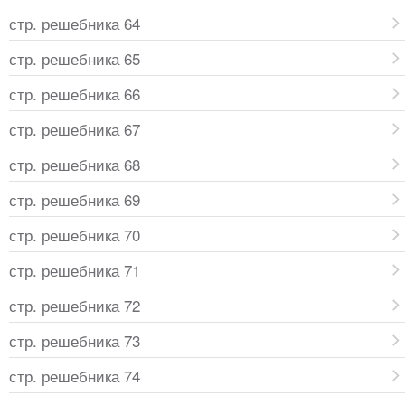
стр. решебника 64
стр. решебника 65
стр. решебника 66
стр. решебника 67
стр. решебника 68
стр. решебника 69
стр. решебника 70
стр. решебника 71
стр. решебника 72
стр. решебника 73
стр. решебника 74