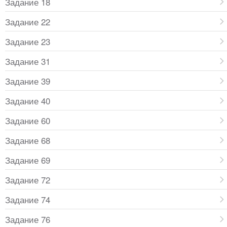
Задание 18
Задание 22
Задание 23
Задание 31
Задание 39
Задание 40
Задание 60
Задание 68
Задание 69
Задание 72
Задание 74
Задание 76