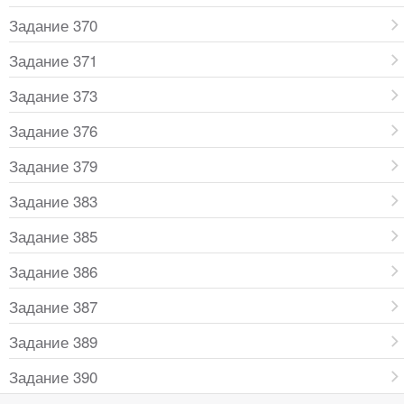
Задание 370
Задание 371
Задание 373
Задание 376
Задание 379
Задание 383
Задание 385
Задание 386
Задание 387
Задание 389
Задание 390