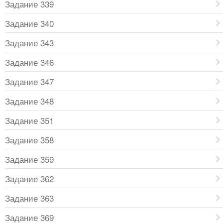
Задание 339
Задание 340
Задание 343
Задание 346
Задание 347
Задание 348
Задание 351
Задание 358
Задание 359
Задание 362
Задание 363
Задание 369