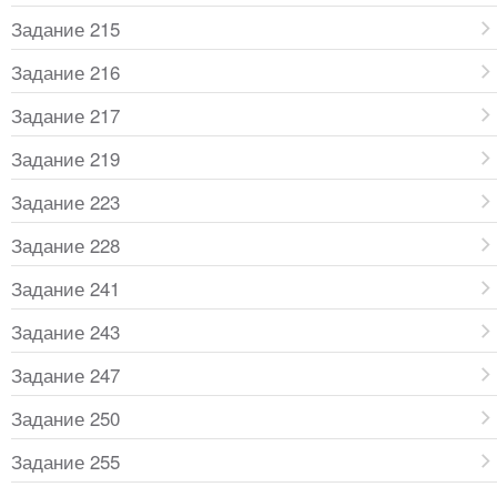
Задание 215
Задание 216
Задание 217
Задание 219
Задание 223
Задание 228
Задание 241
Задание 243
Задание 247
Задание 250
Задание 255