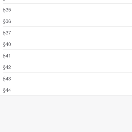
§35
§36
§37
§40
§41
§42
§43
§44