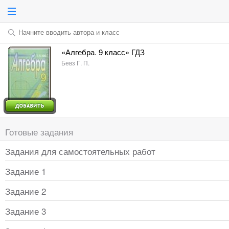
Начните вводить автора и класс
«Алгебра. 9 класс» ГДЗ
Бевз Г. П.
Готовые задания
Задания для самостоятельных работ
Задание 1
Задание 2
Задание 3