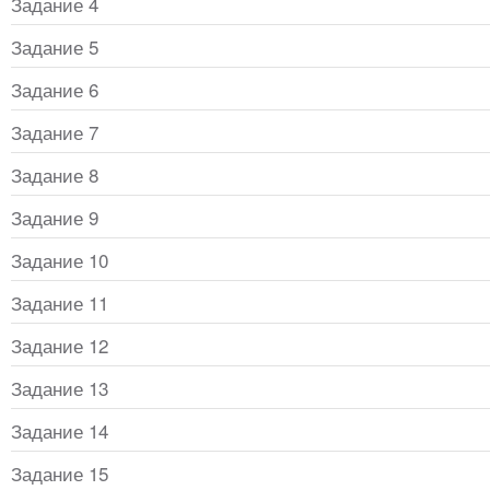
Задание 4
Задание 5
Задание 6
Задание 7
Задание 8
Задание 9
Задание 10
Задание 11
Задание 12
Задание 13
Задание 14
Задание 15