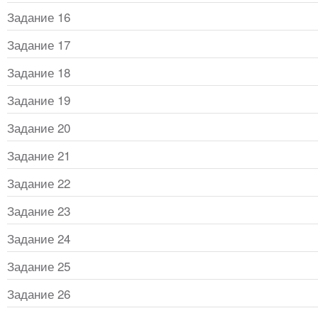
Задание 16
Задание 17
Задание 18
Задание 19
Задание 20
Задание 21
Задание 22
Задание 23
Задание 24
Задание 25
Задание 26