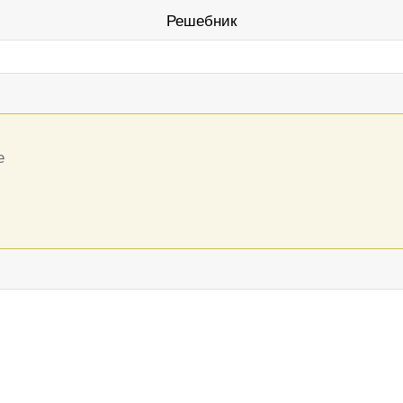
Решебник
е