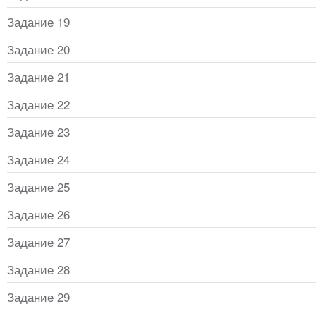
Задание 19
Задание 20
Задание 21
Задание 22
Задание 23
Задание 24
Задание 25
Задание 26
Задание 27
Задание 28
Задание 29