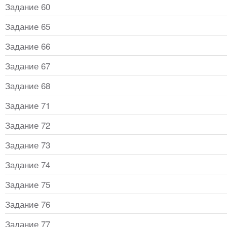
Задание 60
Задание 65
Задание 66
Задание 67
Задание 68
Задание 71
Задание 72
Задание 73
Задание 74
Задание 75
Задание 76
Задание 77