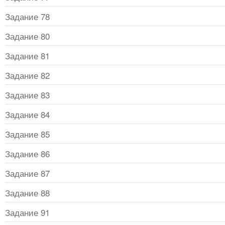
Задание 78
Задание 80
Задание 81
Задание 82
Задание 83
Задание 84
Задание 85
Задание 86
Задание 87
Задание 88
Задание 91