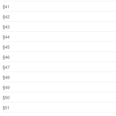
§41
§42
§43
§44
§45
§46
§47
§48
§49
§50
§51