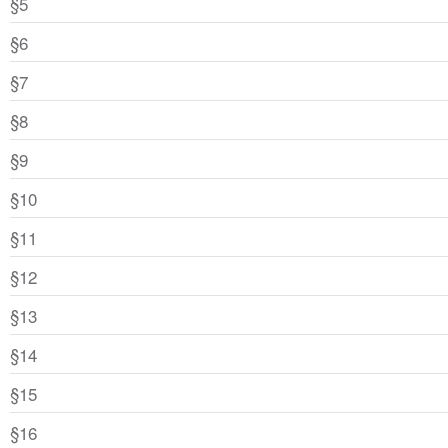
§5
§6
§7
§8
§9
§10
§11
§12
§13
§14
§15
§16