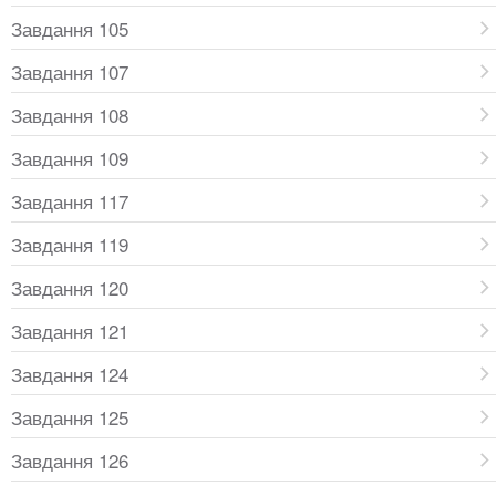
Завдання 105
Завдання 107
Завдання 108
Завдання 109
Завдання 117
Завдання 119
Завдання 120
Завдання 121
Завдання 124
Завдання 125
Завдання 126