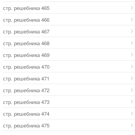
стр. решебника 465
стр. решебника 466
стр. решебника 467
стр. решебника 468
стр. решебника 469
стр. решебника 470
стр. решебника 471
стр. решебника 472
стр. решебника 473
стр. решебника 474
стр. решебника 475