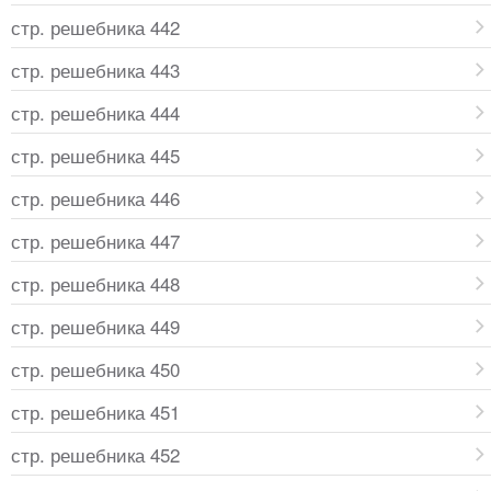
стр. решебника 442
стр. решебника 443
стр. решебника 444
стр. решебника 445
стр. решебника 446
стр. решебника 447
стр. решебника 448
стр. решебника 449
стр. решебника 450
стр. решебника 451
стр. решебника 452