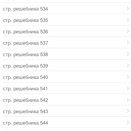
стр. решебника 534
стр. решебника 535
стр. решебника 536
стр. решебника 537
стр. решебника 538
стр. решебника 539
стр. решебника 540
стр. решебника 541
стр. решебника 542
стр. решебника 543
стр. решебника 544