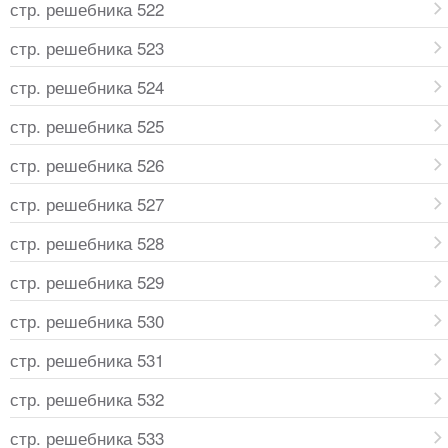
стр. решебника 522
стр. решебника 523
стр. решебника 524
стр. решебника 525
стр. решебника 526
стр. решебника 527
стр. решебника 528
стр. решебника 529
стр. решебника 530
стр. решебника 531
стр. решебника 532
стр. решебника 533