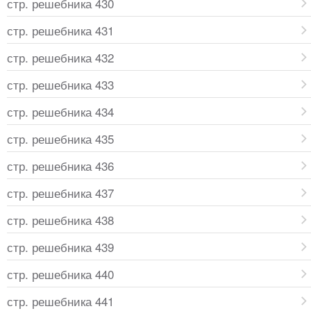
стр. решебника 430
стр. решебника 431
стр. решебника 432
стр. решебника 433
стр. решебника 434
стр. решебника 435
стр. решебника 436
стр. решебника 437
стр. решебника 438
стр. решебника 439
стр. решебника 440
стр. решебника 441