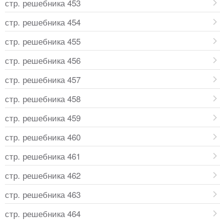
стр. решебника 453
стр. решебника 454
стр. решебника 455
стр. решебника 456
стр. решебника 457
стр. решебника 458
стр. решебника 459
стр. решебника 460
стр. решебника 461
стр. решебника 462
стр. решебника 463
стр. решебника 464