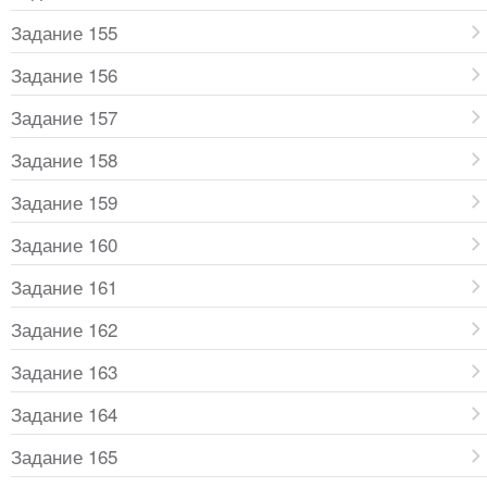
Задание 155
Задание 156
Задание 157
Задание 158
Задание 159
Задание 160
Задание 161
Задание 162
Задание 163
Задание 164
Задание 165