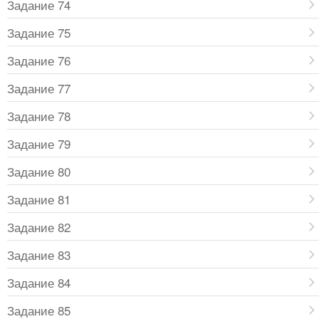
Задание 74
Задание 75
Задание 76
Задание 77
Задание 78
Задание 79
Задание 80
Задание 81
Задание 82
Задание 83
Задание 84
Задание 85