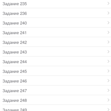
Задание 235
Задание 236
Задание 240
Задание 241
Задание 242
Задание 243
Задание 244
Задание 245
Задание 246
Задание 247
Задание 248
Задание 249