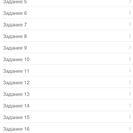
Задание 5
Задание 6
Задание 7
Задание 8
Задание 9
Задание 10
Задание 11
Задание 12
Задание 13
Задание 14
Задание 15
Задание 16