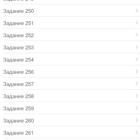
Задание 250
Задание 251
Задание 252
Задание 253
Задание 254
Задание 256
Задание 257
Задание 258
Задание 259
Задание 260
Задание 261