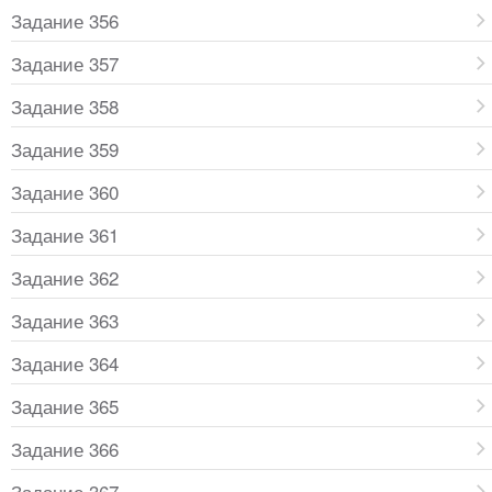
Задание 356
Задание 357
Задание 358
Задание 359
Задание 360
Задание 361
Задание 362
Задание 363
Задание 364
Задание 365
Задание 366
Задание 367