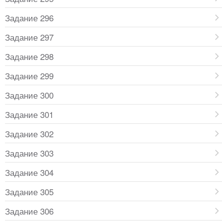
Задание 296
Задание 297
Задание 298
Задание 299
Задание 300
Задание 301
Задание 302
Задание 303
Задание 304
Задание 305
Задание 306