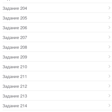
Задание 204
Задание 205
Задание 206
Задание 207
Задание 208
Задание 209
Задание 210
Задание 211
Задание 212
Задание 213
Задание 214