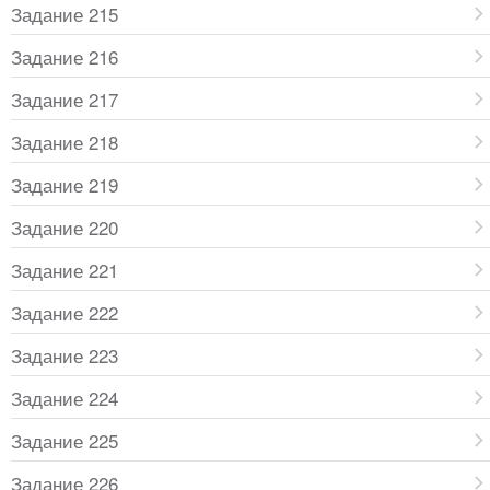
Задание 215
Задание 216
Задание 217
Задание 218
Задание 219
Задание 220
Задание 221
Задание 222
Задание 223
Задание 224
Задание 225
Задание 226