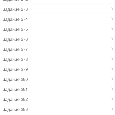
Задание 273
Задание 274
Задание 275
Задание 276
Задание 277
Задание 278
Задание 279
Задание 280
Задание 281
Задание 282
Задание 283