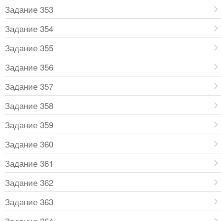
Задание 353
Задание 354
Задание 355
Задание 356
Задание 357
Задание 358
Задание 359
Задание 360
Задание 361
Задание 362
Задание 363
Задание 364