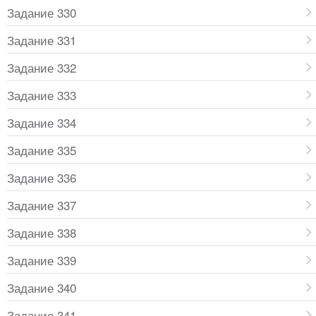
Задание 330
Задание 331
Задание 332
Задание 333
Задание 334
Задание 335
Задание 336
Задание 337
Задание 338
Задание 339
Задание 340
Задание 341