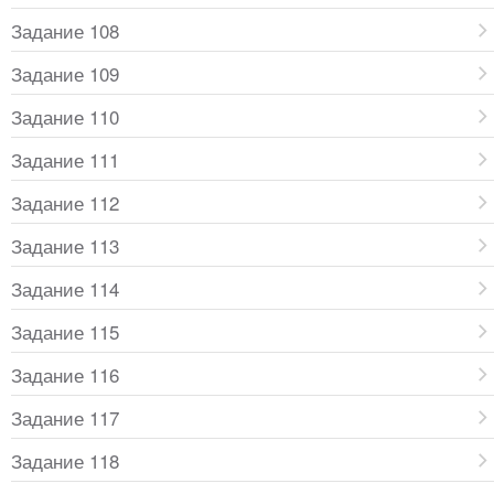
Задание 108
Задание 109
Задание 110
Задание 111
Задание 112
Задание 113
Задание 114
Задание 115
Задание 116
Задание 117
Задание 118