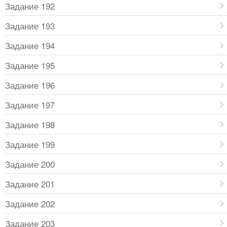
Задание 192
Задание 193
Задание 194
Задание 195
Задание 196
Задание 197
Задание 198
Задание 199
Задание 200
Задание 201
Задание 202
Задание 203