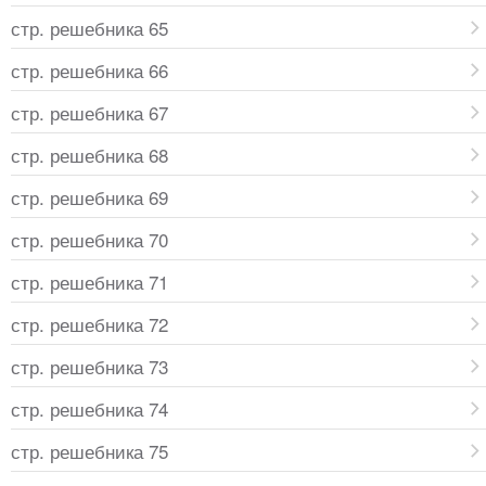
стр. решебника 65
стр. решебника 66
стр. решебника 67
стр. решебника 68
стр. решебника 69
стр. решебника 70
стр. решебника 71
стр. решебника 72
стр. решебника 73
стр. решебника 74
стр. решебника 75