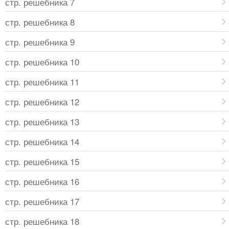
стр. решебника 7
стр. решебника 8
стр. решебника 9
стр. решебника 10
стр. решебника 11
стр. решебника 12
стр. решебника 13
стр. решебника 14
стр. решебника 15
стр. решебника 16
стр. решебника 17
стр. решебника 18