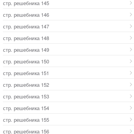
стр. решебника 145
стр. решебника 146
стр. решебника 147
стр. решебника 148
стр. решебника 149
стр. решебника 150
стр. решебника 151
стр. решебника 152
стр. решебника 153
стр. решебника 154
стр. решебника 155
стр. решебника 156