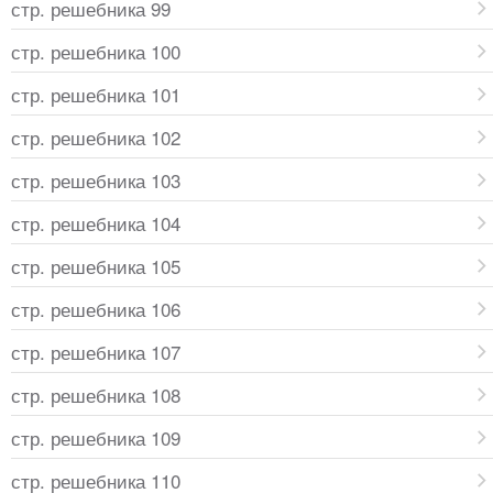
стр. решебника 99
стр. решебника 100
стр. решебника 101
стр. решебника 102
стр. решебника 103
стр. решебника 104
стр. решебника 105
стр. решебника 106
стр. решебника 107
стр. решебника 108
стр. решебника 109
стр. решебника 110