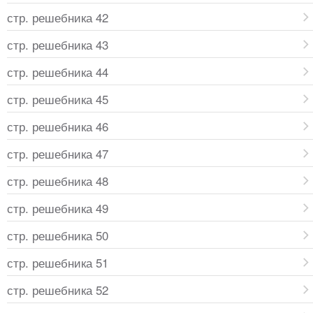
стр. решебника 42
стр. решебника 43
стр. решебника 44
стр. решебника 45
стр. решебника 46
стр. решебника 47
стр. решебника 48
стр. решебника 49
стр. решебника 50
стр. решебника 51
стр. решебника 52