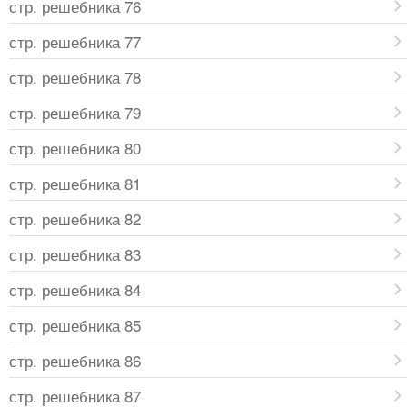
стр. решебника 76
стр. решебника 77
стр. решебника 78
стр. решебника 79
стр. решебника 80
стр. решебника 81
стр. решебника 82
стр. решебника 83
стр. решебника 84
стр. решебника 85
стр. решебника 86
стр. решебника 87