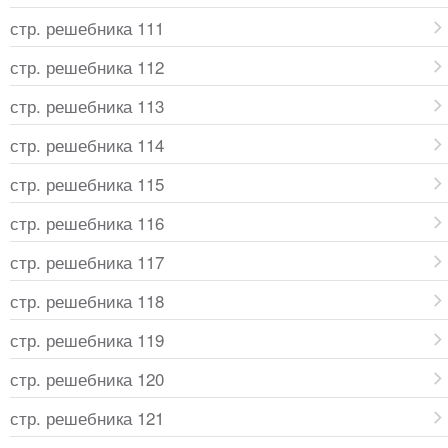
стр. решебника 111
стр. решебника 112
стр. решебника 113
стр. решебника 114
стр. решебника 115
стр. решебника 116
стр. решебника 117
стр. решебника 118
стр. решебника 119
стр. решебника 120
стр. решебника 121