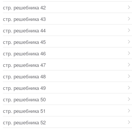
стр. решебника 42
стр. решебника 43
стр. решебника 44
стр. решебника 45
стр. решебника 46
стр. решебника 47
стр. решебника 48
стр. решебника 49
стр. решебника 50
стр. решебника 51
стр. решебника 52