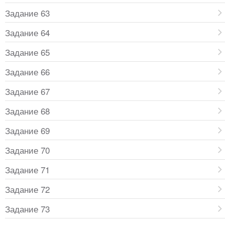
Задание 63
Задание 64
Задание 65
Задание 66
Задание 67
Задание 68
Задание 69
Задание 70
Задание 71
Задание 72
Задание 73