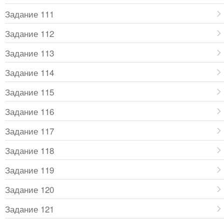
Задание 111
Задание 112
Задание 113
Задание 114
Задание 115
Задание 116
Задание 117
Задание 118
Задание 119
Задание 120
Задание 121