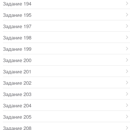
Задание 194
Задание 195
Задание 197
Задание 198
Задание 199
Задание 200
Задание 201
Задание 202
Задание 203
Задание 204
Задание 205
Задание 208