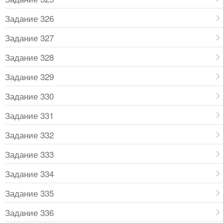
Задание 326
Задание 327
Задание 328
Задание 329
Задание 330
Задание 331
Задание 332
Задание 333
Задание 334
Задание 335
Задание 336