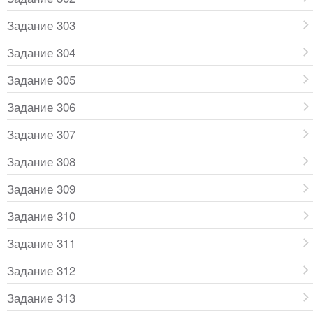
Задание 303
Задание 304
Задание 305
Задание 306
Задание 307
Задание 308
Задание 309
Задание 310
Задание 311
Задание 312
Задание 313