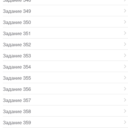
Задание 349
Задание 350
Задание 351
Задание 352
Задание 353
Задание 354
Задание 355
Задание 356
Задание 357
Задание 358
Задание 359