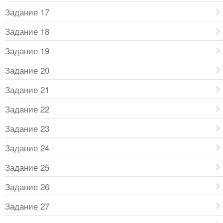
Задание 17
Задание 18
Задание 19
Задание 20
Задание 21
Задание 22
Задание 23
Задание 24
Задание 25
Задание 26
Задание 27