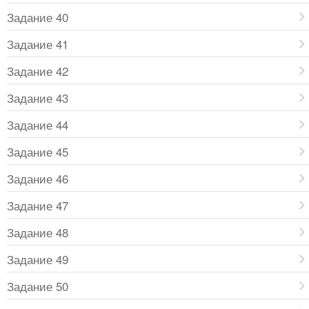
Задание 40
Задание 41
Задание 42
Задание 43
Задание 44
Задание 45
Задание 46
Задание 47
Задание 48
Задание 49
Задание 50