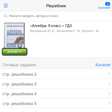
1
Решебник
похожий
Начните вводить автора и класс
«Алгебра. 9 класс.» ГДЗ
Малеваный Ю. И., Литвиненко Г. М., Возняк Г. М.
Готовые задания
Каталог
стр. решебника 2
стр. решебника 3
стр. решебника 4
стр. решебника 5