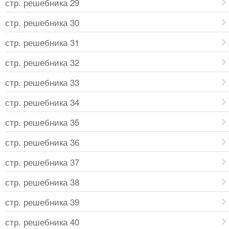
стр. решебника 29
стр. решебника 30
стр. решебника 31
стр. решебника 32
стр. решебника 33
стр. решебника 34
стр. решебника 35
стр. решебника 36
стр. решебника 37
стр. решебника 38
стр. решебника 39
стр. решебника 40