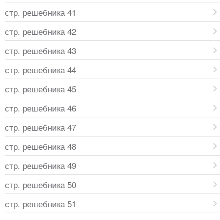
стр. решебника 41
стр. решебника 42
стр. решебника 43
стр. решебника 44
стр. решебника 45
стр. решебника 46
стр. решебника 47
стр. решебника 48
стр. решебника 49
стр. решебника 50
стр. решебника 51