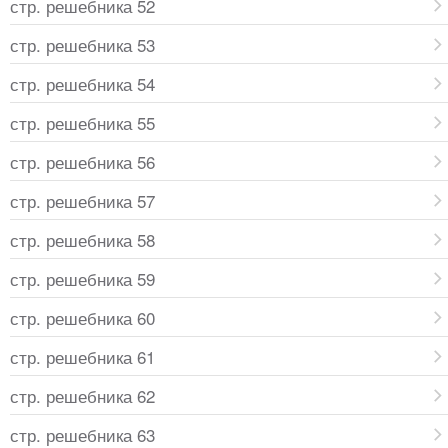
стр. решебника 52
стр. решебника 53
стр. решебника 54
стр. решебника 55
стр. решебника 56
стр. решебника 57
стр. решебника 58
стр. решебника 59
стр. решебника 60
стр. решебника 61
стр. решебника 62
стр. решебника 63